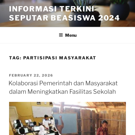
Skip
INFORMASI TERKINI
to
SEPUTAR BEASISWA 2024
content
Menu
TAG:
PARTISIPASI MASYARAKAT
POSTED
FEBRUARY 22, 2026
ON
Kolaborasi Pemerintah dan Masyarakat
dalam Meningkatkan Fasilitas Sekolah