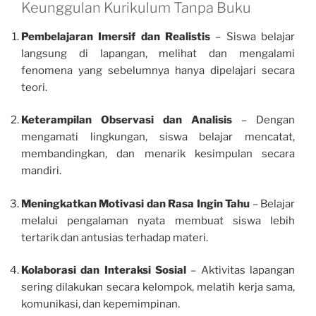
Keunggulan Kurikulum Tanpa Buku
Pembelajaran Imersif dan Realistis
– Siswa belajar
langsung di lapangan, melihat dan mengalami
fenomena yang sebelumnya hanya dipelajari secara
teori.
Keterampilan Observasi dan Analisis
– Dengan
mengamati lingkungan, siswa belajar mencatat,
membandingkan, dan menarik kesimpulan secara
mandiri.
Meningkatkan Motivasi dan Rasa Ingin Tahu
– Belajar
melalui pengalaman nyata membuat siswa lebih
tertarik dan antusias terhadap materi.
Kolaborasi dan Interaksi Sosial
– Aktivitas lapangan
sering dilakukan secara kelompok, melatih kerja sama,
komunikasi, dan kepemimpinan.