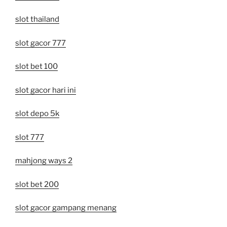
slot thailand
slot gacor 777
slot bet 100
slot gacor hari ini
slot depo 5k
slot 777
mahjong ways 2
slot bet 200
slot gacor gampang menang