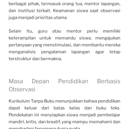
berbagai pihak, termasuk orang tua, mentor lapangan,
dan institusi terkait. Keamanan siswa saat observasi
juga menjadi prioritas utama.
Selain itu, guru atau mentor perlu memiliki
keterampilan untuk memandu siswa, mengajukan
pertanyaan yang menstimulasi, dan membantu mereka
menganalisis pengalaman lapangan agar tetap
terstruktur dan bermakna.
Masa Depan Pendidikan Berbasis
Observasi
Kurikulum Tanpa Buku menunjukkan bahwa pendidikan
dapat keluar dari batas kelas dan buku teks.
Pendekatan ini menyiapkan siswa menjadi pembelajar
mandiri, kritis, dan kreatif, yang mampu memahami dan
menghadapi fenomena dunia nyata.