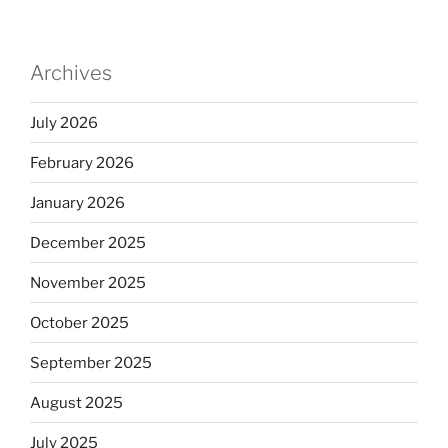
Archives
July 2026
February 2026
January 2026
December 2025
November 2025
October 2025
September 2025
August 2025
July 2025