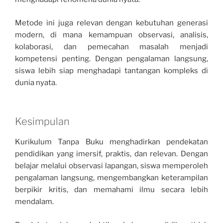
Metode ini juga relevan dengan kebutuhan generasi
modern, di mana kemampuan observasi, analisis,
kolaborasi, dan pemecahan masalah menjadi
kompetensi penting. Dengan pengalaman langsung,
siswa lebih siap menghadapi tantangan kompleks di
dunia nyata.
Kesimpulan
Kurikulum Tanpa Buku menghadirkan pendekatan
pendidikan yang imersif, praktis, dan relevan. Dengan
belajar melalui observasi lapangan, siswa memperoleh
pengalaman langsung, mengembangkan keterampilan
berpikir kritis, dan memahami ilmu secara lebih
mendalam.