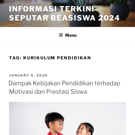
Skip
INFORMASI TERKINI
to
SEPUTAR BEASISWA 2024
content
Menu
TAG:
KURIKULUM PENDIDIKAN
POSTED
JANUARY 5, 2026
ON
Dampak Kebijakan Pendidikan terhadap
Motivasi dan Prestasi Siswa