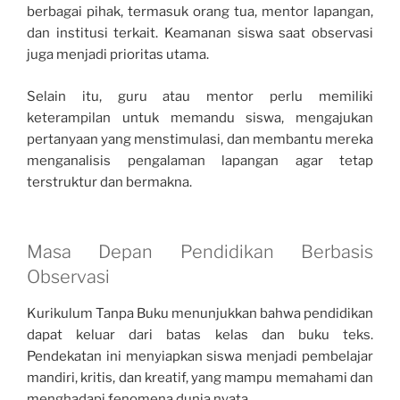
berbagai pihak, termasuk orang tua, mentor lapangan,
dan institusi terkait. Keamanan siswa saat observasi
juga menjadi prioritas utama.
Selain itu, guru atau mentor perlu memiliki
keterampilan untuk memandu siswa, mengajukan
pertanyaan yang menstimulasi, dan membantu mereka
menganalisis pengalaman lapangan agar tetap
terstruktur dan bermakna.
Masa Depan Pendidikan Berbasis
Observasi
Kurikulum Tanpa Buku menunjukkan bahwa pendidikan
dapat keluar dari batas kelas dan buku teks.
Pendekatan ini menyiapkan siswa menjadi pembelajar
mandiri, kritis, dan kreatif, yang mampu memahami dan
menghadapi fenomena dunia nyata.