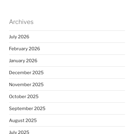
Archives
July 2026
February 2026
January 2026
December 2025
November 2025
October 2025
September 2025
August 2025
July 2025