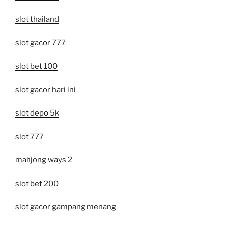
slot thailand
slot gacor 777
slot bet 100
slot gacor hari ini
slot depo 5k
slot 777
mahjong ways 2
slot bet 200
slot gacor gampang menang