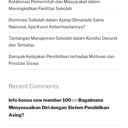
Kolaborasi Pemerintah dan Masyarakat dalam
Meningkatkan Fasilitas Sekolah
Dominasi Sekolah dalam Ajang Olimpiade Sains
Nasional, Apa Kunci Keberhasilannya?
Tantangan Manajemen Sekolah dalam Kondisi Darurat
dan Terbatas
Dampak Kebijakan Pendidikan terhadap Motivasi dan
Prestasi Siswa
Recent Comments
info bonus new member 100
on
Bagaimana
Menyesuaikan Diri dengan Sistem Pendidikan
Asing?