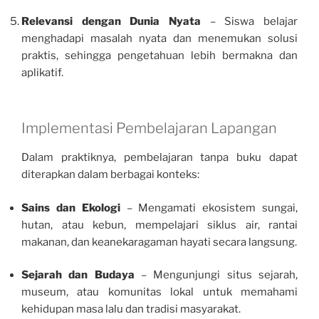
Relevansi dengan Dunia Nyata
– Siswa belajar
menghadapi masalah nyata dan menemukan solusi
praktis, sehingga pengetahuan lebih bermakna dan
aplikatif.
Implementasi Pembelajaran Lapangan
Dalam praktiknya, pembelajaran tanpa buku dapat
diterapkan dalam berbagai konteks:
Sains dan Ekologi
– Mengamati ekosistem sungai,
hutan, atau kebun, mempelajari siklus air, rantai
makanan, dan keanekaragaman hayati secara langsung.
Sejarah dan Budaya
– Mengunjungi situs sejarah,
museum, atau komunitas lokal untuk memahami
kehidupan masa lalu dan tradisi masyarakat.