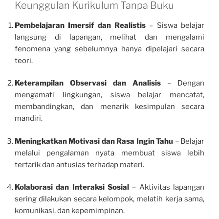
Keunggulan Kurikulum Tanpa Buku
Pembelajaran Imersif dan Realistis
– Siswa belajar
langsung di lapangan, melihat dan mengalami
fenomena yang sebelumnya hanya dipelajari secara
teori.
Keterampilan Observasi dan Analisis
– Dengan
mengamati lingkungan, siswa belajar mencatat,
membandingkan, dan menarik kesimpulan secara
mandiri.
Meningkatkan Motivasi dan Rasa Ingin Tahu
– Belajar
melalui pengalaman nyata membuat siswa lebih
tertarik dan antusias terhadap materi.
Kolaborasi dan Interaksi Sosial
– Aktivitas lapangan
sering dilakukan secara kelompok, melatih kerja sama,
komunikasi, dan kepemimpinan.