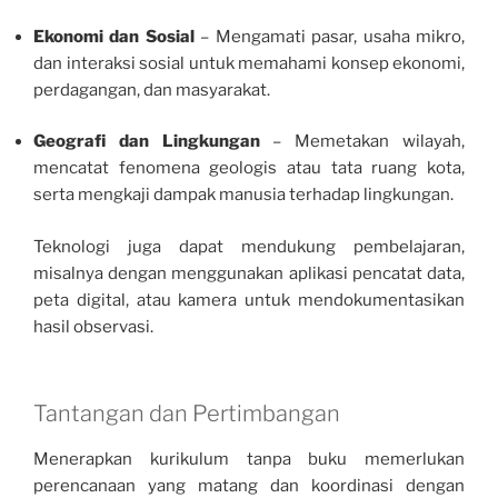
Ekonomi dan Sosial
– Mengamati pasar, usaha mikro,
dan interaksi sosial untuk memahami konsep ekonomi,
perdagangan, dan masyarakat.
Geografi dan Lingkungan
– Memetakan wilayah,
mencatat fenomena geologis atau tata ruang kota,
serta mengkaji dampak manusia terhadap lingkungan.
Teknologi juga dapat mendukung pembelajaran,
misalnya dengan menggunakan aplikasi pencatat data,
peta digital, atau kamera untuk mendokumentasikan
hasil observasi.
Tantangan dan Pertimbangan
Menerapkan kurikulum tanpa buku memerlukan
perencanaan yang matang dan koordinasi dengan