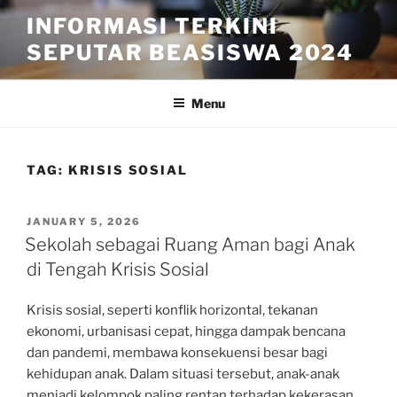
Skip
INFORMASI TERKINI
to
SEPUTAR BEASISWA 2024
content
Menu
TAG:
KRISIS SOSIAL
POSTED
JANUARY 5, 2026
ON
Sekolah sebagai Ruang Aman bagi Anak
di Tengah Krisis Sosial
Krisis sosial, seperti konflik horizontal, tekanan
ekonomi, urbanisasi cepat, hingga dampak bencana
dan pandemi, membawa konsekuensi besar bagi
kehidupan anak. Dalam situasi tersebut, anak-anak
menjadi kelompok paling rentan terhadap kekerasan,