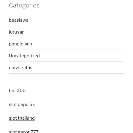
Categories
beasiswa
jurusan
pendidikan
Uncategorized
universitas
bet 200
slot depo 5k
slot thailand
slot gacor 777