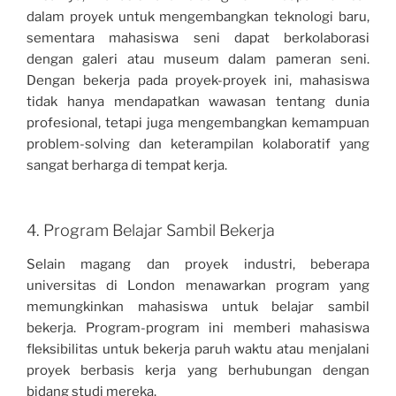
dalam proyek untuk mengembangkan teknologi baru,
sementara mahasiswa seni dapat berkolaborasi
dengan galeri atau museum dalam pameran seni.
Dengan bekerja pada proyek-proyek ini, mahasiswa
tidak hanya mendapatkan wawasan tentang dunia
profesional, tetapi juga mengembangkan kemampuan
problem-solving dan keterampilan kolaboratif yang
sangat berharga di tempat kerja.
4. Program Belajar Sambil Bekerja
Selain magang dan proyek industri, beberapa
universitas di London menawarkan program yang
memungkinkan mahasiswa untuk belajar sambil
bekerja. Program-program ini memberi mahasiswa
fleksibilitas untuk bekerja paruh waktu atau menjalani
proyek berbasis kerja yang berhubungan dengan
bidang studi mereka.