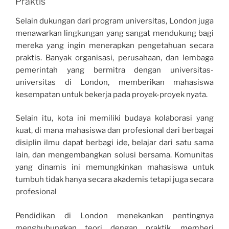
Praktis
Selain dukungan dari program universitas, London juga
menawarkan lingkungan yang sangat mendukung bagi
mereka yang ingin menerapkan pengetahuan secara
praktis. Banyak organisasi, perusahaan, dan lembaga
pemerintah yang bermitra dengan universitas-
universitas di London, memberikan mahasiswa
kesempatan untuk bekerja pada proyek-proyek nyata.
Selain itu, kota ini memiliki budaya kolaborasi yang
kuat, di mana mahasiswa dan profesional dari berbagai
disiplin ilmu dapat berbagi ide, belajar dari satu sama
lain, dan mengembangkan solusi bersama. Komunitas
yang dinamis ini memungkinkan mahasiswa untuk
tumbuh tidak hanya secara akademis tetapi juga secara
profesional
Pendidikan di London menekankan pentingnya
menghubungkan teori dengan praktik, memberi