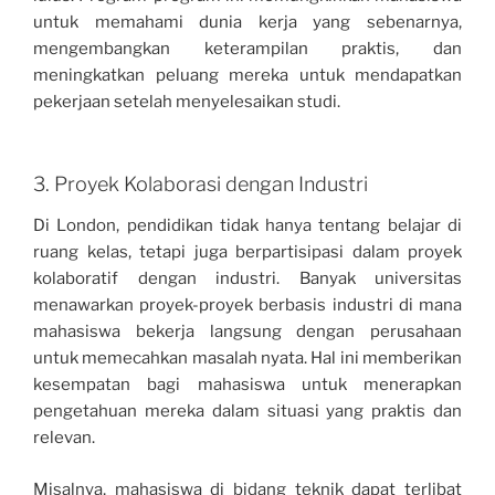
untuk memahami dunia kerja yang sebenarnya,
mengembangkan keterampilan praktis, dan
meningkatkan peluang mereka untuk mendapatkan
pekerjaan setelah menyelesaikan studi.
3. Proyek Kolaborasi dengan Industri
Di London, pendidikan tidak hanya tentang belajar di
ruang kelas, tetapi juga berpartisipasi dalam proyek
kolaboratif dengan industri. Banyak universitas
menawarkan proyek-proyek berbasis industri di mana
mahasiswa bekerja langsung dengan perusahaan
untuk memecahkan masalah nyata. Hal ini memberikan
kesempatan bagi mahasiswa untuk menerapkan
pengetahuan mereka dalam situasi yang praktis dan
relevan.
Misalnya, mahasiswa di bidang teknik dapat terlibat