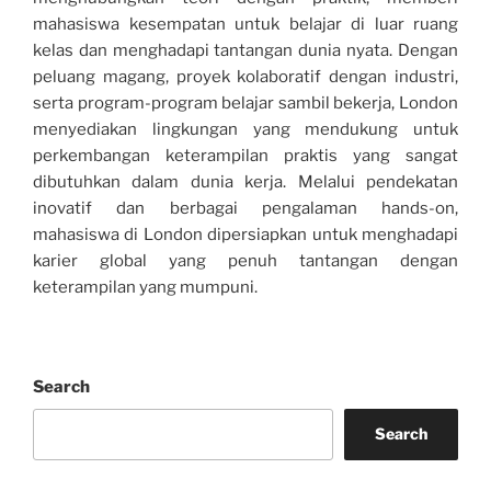
mahasiswa kesempatan untuk belajar di luar ruang
kelas dan menghadapi tantangan dunia nyata. Dengan
peluang magang, proyek kolaboratif dengan industri,
serta program-program belajar sambil bekerja, London
menyediakan lingkungan yang mendukung untuk
perkembangan keterampilan praktis yang sangat
dibutuhkan dalam dunia kerja. Melalui pendekatan
inovatif dan berbagai pengalaman hands-on,
mahasiswa di London dipersiapkan untuk menghadapi
karier global yang penuh tantangan dengan
keterampilan yang mumpuni.
Search
Search