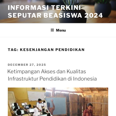
Skip
INFORMASI TERKINI
to
SEPUTAR BEASISWA 2024
content
Menu
TAG:
KESENJANGAN PENDIDIKAN
POSTED
DECEMBER 27, 2025
ON
Ketimpangan Akses dan Kualitas
Infrastruktur Pendidikan di Indonesia