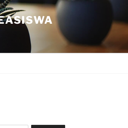
BEASISWA