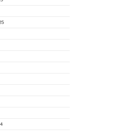
25
24