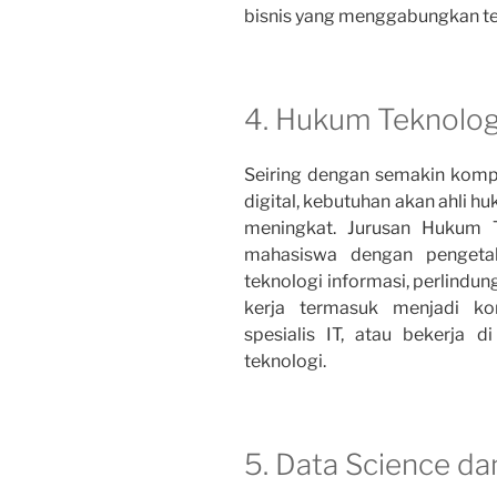
bisnis yang menggabungkan tek
4. Hukum Teknolog
Seiring dengan semakin komple
digital, kebutuhan akan ahli h
meningkat. Jurusan Hukum 
mahasiswa dengan pengeta
teknologi informasi, perlindun
kerja termasuk menjadi ko
spesialis IT, atau bekerja d
teknologi.
5. Data Science dan