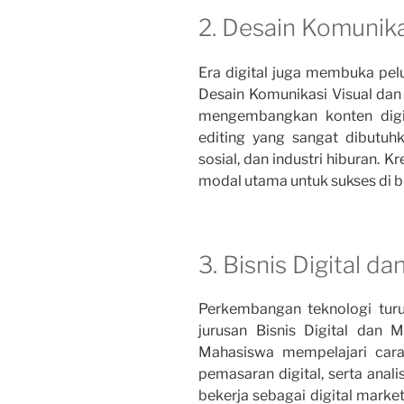
2. Desain Komunika
Era digital juga membuka pelu
Desain Komunikasi Visual dan
mengembangkan konten digita
editing yang sangat dibutuh
sosial, dan industri hiburan. K
modal utama untuk sukses di bi
3. Bisnis Digital 
Perkembangan teknologi turu
jurusan Bisnis Digital dan 
Mahasiswa mempelajari cara 
pemasaran digital, serta analis
bekerja sebagai digital marke