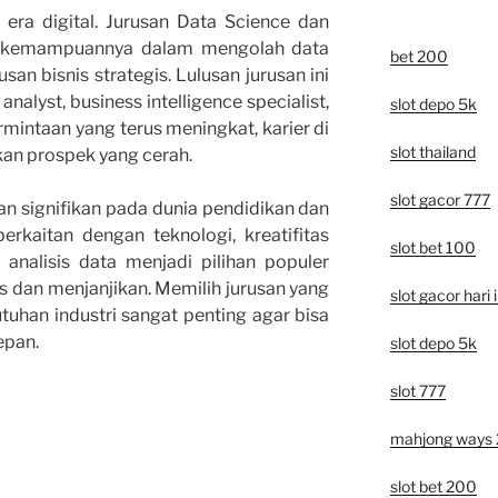
 era digital. Jurusan Data Science dan
ena kemampuannya dalam mengolah data
bet 200
n bisnis strategis. Lulusan jurusan ini
nalyst, business intelligence specialist,
slot depo 5k
mintaan yang terus meningkat, karier di
slot thailand
an prospek yang cerah.
slot gacor 777
n signifikan pada dunia pendidikan dan
berkaitan dengan teknologi, kreatifitas
slot bet 100
 analisis data menjadi pilihan populer
s dan menjanjikan. Memilih jurusan yang
slot gacor hari i
uhan industri sangat penting agar bisa
epan.
slot depo 5k
slot 777
mahjong ways 
slot bet 200