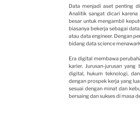
Data menjadi aset penting di
Analitik sangat dicari kar
besar untuk mengambil keputusa
biasanya bekerja sebagai data a
atau data engineer. Dengan per
bidang data science menawark
Era digital membawa perubaha
karier. Jurusan-jurusan yang 
digital, hukum teknologi, dan
dengan prospek kerja yang lua
sesuai dengan minat dan kebut
bersaing dan sukses di masa d