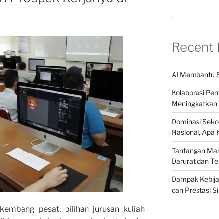
Recent 
AI Membantu S
Kolaborasi Pe
Meningkatkan F
Dominasi Sekol
Nasional, Apa 
Tantangan Man
Darurat dan Te
Dampak Kebija
dan Prestasi S
rkembang pesat, pilihan jurusan kuliah