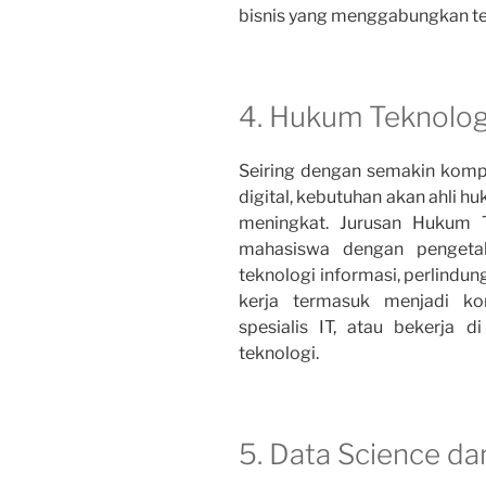
bisnis yang menggabungkan tek
4. Hukum Teknolog
Seiring dengan semakin komple
digital, kebutuhan akan ahli h
meningkat. Jurusan Hukum 
mahasiswa dengan pengeta
teknologi informasi, perlindun
kerja termasuk menjadi ko
spesialis IT, atau bekerja d
teknologi.
5. Data Science dan