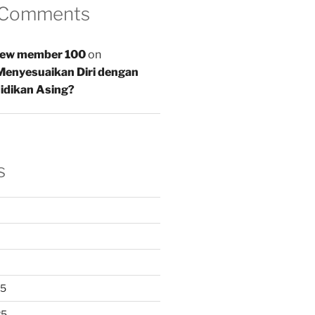
 Comments
new member 100
on
enyesuaikan Diri dengan
idikan Asing?
s
25
25