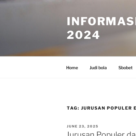
Skip
to
INFORMAS
content
2024
Home
Judi bola
Sbobet
TAG:
JURUSAN POPULER 
POSTED
JUNE 23, 2025
ON
Jurusan Populer da