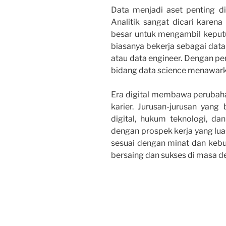
Data menjadi aset penting di
Analitik sangat dicari kar
besar untuk mengambil keputusa
biasanya bekerja sebagai data a
atau data engineer. Dengan per
bidang data science menawark
Era digital membawa perubaha
karier. Jurusan-jurusan yang 
digital, hukum teknologi, dan
dengan prospek kerja yang lua
sesuai dengan minat dan kebut
bersaing dan sukses di masa d