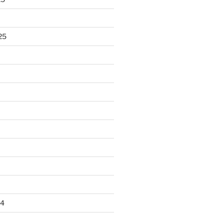
25
24