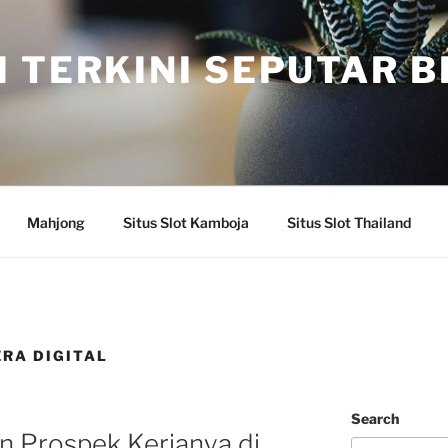
I TERKINI SEPUTAR 
Mahjong
Situs Slot Kamboja
Situs Slot Thailand
ERA DIGITAL
Search
n Prospek Kerjanya di