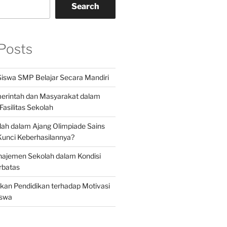
Search
Posts
iswa SMP Belajar Secara Mandiri
merintah dan Masyarakat dalam
asilitas Sekolah
ah dalam Ajang Olimpiade Sains
Kunci Keberhasilannya?
ajemen Sekolah dalam Kondisi
rbatas
kan Pendidikan terhadap Motivasi
iswa