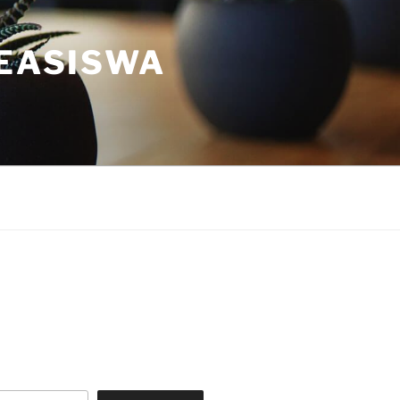
BEASISWA