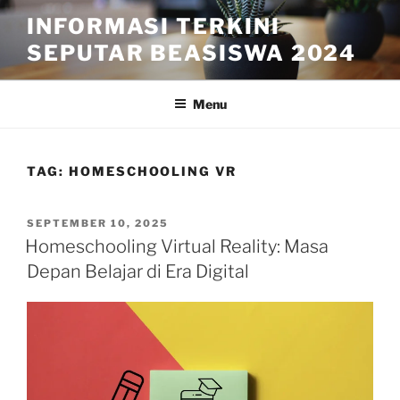
Skip
INFORMASI TERKINI
to
SEPUTAR BEASISWA 2024
content
Menu
TAG:
HOMESCHOOLING VR
POSTED
SEPTEMBER 10, 2025
ON
Homeschooling Virtual Reality: Masa
Depan Belajar di Era Digital