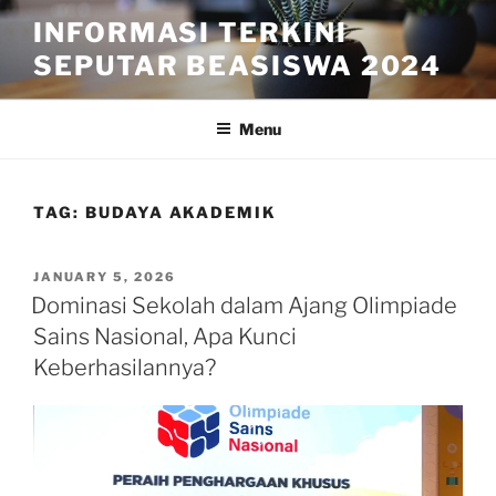
Skip
INFORMASI TERKINI
to
SEPUTAR BEASISWA 2024
content
Menu
TAG:
BUDAYA AKADEMIK
POSTED
JANUARY 5, 2026
ON
Dominasi Sekolah dalam Ajang Olimpiade
Sains Nasional, Apa Kunci
Keberhasilannya?