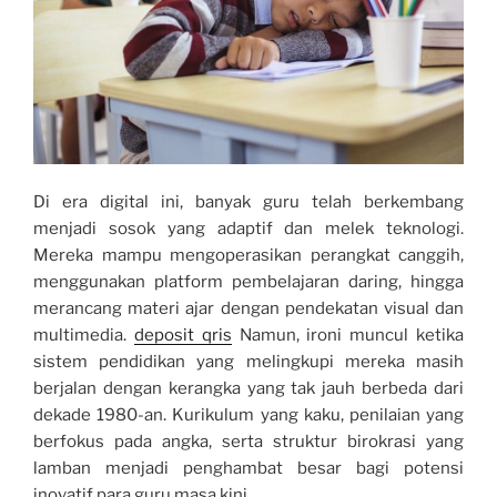
Di era digital ini, banyak guru telah berkembang
menjadi sosok yang adaptif dan melek teknologi.
Mereka mampu mengoperasikan perangkat canggih,
menggunakan platform pembelajaran daring, hingga
merancang materi ajar dengan pendekatan visual dan
multimedia.
deposit qris
Namun, ironi muncul ketika
sistem pendidikan yang melingkupi mereka masih
berjalan dengan kerangka yang tak jauh berbeda dari
dekade 1980-an. Kurikulum yang kaku, penilaian yang
berfokus pada angka, serta struktur birokrasi yang
lamban menjadi penghambat besar bagi potensi
inovatif para guru masa kini.