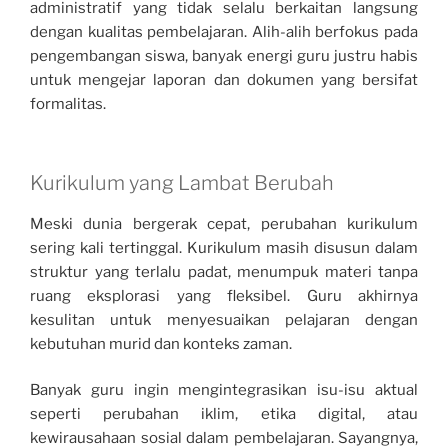
administratif yang tidak selalu berkaitan langsung
dengan kualitas pembelajaran. Alih-alih berfokus pada
pengembangan siswa, banyak energi guru justru habis
untuk mengejar laporan dan dokumen yang bersifat
formalitas.
Kurikulum yang Lambat Berubah
Meski dunia bergerak cepat, perubahan kurikulum
sering kali tertinggal. Kurikulum masih disusun dalam
struktur yang terlalu padat, menumpuk materi tanpa
ruang eksplorasi yang fleksibel. Guru akhirnya
kesulitan untuk menyesuaikan pelajaran dengan
kebutuhan murid dan konteks zaman.
Banyak guru ingin mengintegrasikan isu-isu aktual
seperti perubahan iklim, etika digital, atau
kewirausahaan sosial dalam pembelajaran. Sayangnya,