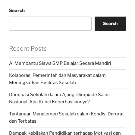
Search
Search
Recent Posts
AI Membantu Siswa SMP Belajar Secara Mandiri
Kolaborasi Pemerintah dan Masyarakat dalam
Meningkatkan Fasilitas Sekolah
Dominasi Sekolah dalam Ajang Olimpiade Sains
Nasional, Apa Kunci Keberhasilannya?
Tantangan Manajemen Sekolah dalam Kondisi Darurat
dan Terbatas
Dampak Kebijakan Pendidikan terhadap Motivasi dan