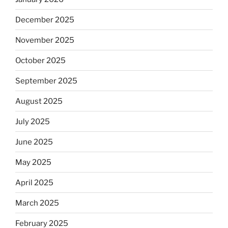
December 2025
November 2025
October 2025
September 2025
August 2025
July 2025
June 2025
May 2025
April 2025
March 2025
February 2025