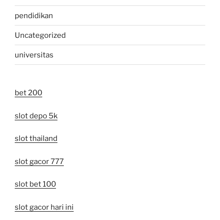
pendidikan
Uncategorized
universitas
bet 200
slot depo 5k
slot thailand
slot gacor 777
slot bet 100
slot gacor hari ini