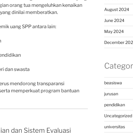
agian orang tua mengeluhkan kenaikan
August 2024
 yang dinilai memberatkan.
June 2024
mik uang SPP antara lain:
May 2024
h
December 20
pendidikan
Categor
ri dan swasta
beasiswa
terus mendorong transparansi
 serta memperkuat program bantuan
jurusan
pendidikan
Uncategorized
universitas
ian dan Sistem Evaluasi