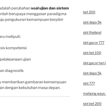
g adalah perubahan
soal ujian dan sistem
bet 200
rintah berupaya menggeser paradigma
enuju pengukuran kemampuan berpikir
slot depo 5k
slot thailand
u meliputi:
slot gacor 777
asis kompetensi
slot bet 100
pelaksanaan ujian
slot gacor hari i
an diagnostik
slot depo 5k
pu memberikan gambaran kemampuan
slot 777
evan dengan kebutuhan masa depan.
mahjong ways 
slot bet 200