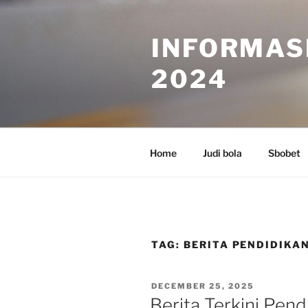
Skip
to
INFORMAS
content
2024
Home
Judi bola
Sbobet
TAG:
BERITA PENDIDIKA
POSTED
DECEMBER 25, 2025
ON
Berita Terkini Pen