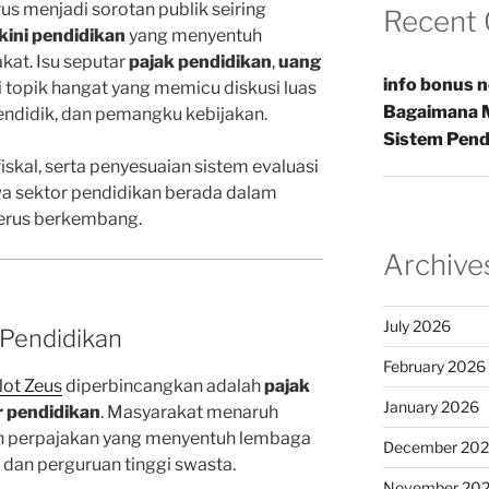
us menjadi sorotan publik seiring
Recent
rkini pendidikan
yang menyentuh
kat. Isu seputar
pajak pendidikan
,
uang
info bonus 
 topik hangat yang memicu diskusi luas
Bagaimana M
pendidik, dan pemangku kebijakan.
Sistem Pend
iskal, serta penyesuaian sistem evaluasi
a sektor pendidikan berada dalam
erus berkembang.
Archive
July 2026
 Pendidikan
February 2026
lot Zeus
diperbincangkan adalah
pajak
January 2026
r pendidikan
. Masyarakat menaruh
an perpajakan yang menyentuh lembaga
December 20
 dan perguruan tinggi swasta.
November 20