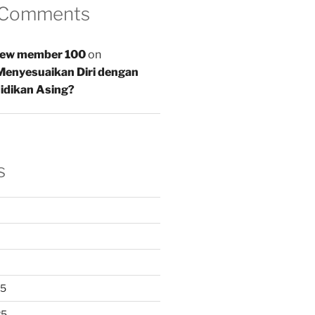
 Comments
new member 100
on
enyesuaikan Diri dengan
idikan Asing?
s
25
25