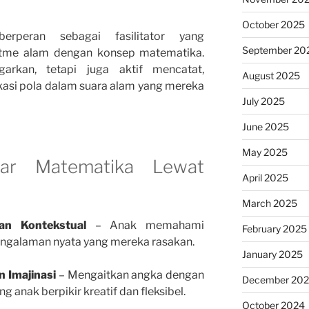
October 2025
erperan sebagai fasilitator yang
September 20
tme alam dengan konsep matematika.
rkan, tetapi juga aktif mencatat,
August 2025
kasi pola dalam suara alam yang mereka
July 2025
June 2025
May 2025
jar Matematika Lewat
April 2025
March 2025
n Kontekstual
– Anak memahami
February 2025
ngalaman nyata yang mereka rasakan.
January 2025
 Imajinasi
– Mengaitkan angka dengan
December 20
 anak berpikir kreatif dan fleksibel.
October 2024