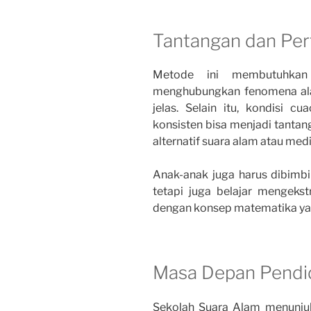
Tantangan dan Pe
Metode ini membutuhka
menghubungkan fenomena al
jelas. Selain itu, kondisi c
konsisten bisa menjadi tantan
alternatif suara alam atau medi
Anak-anak juga harus dibimbi
tetapi juga belajar mengek
dengan konsep matematika yan
Masa Depan Pendid
Sekolah Suara Alam menunju