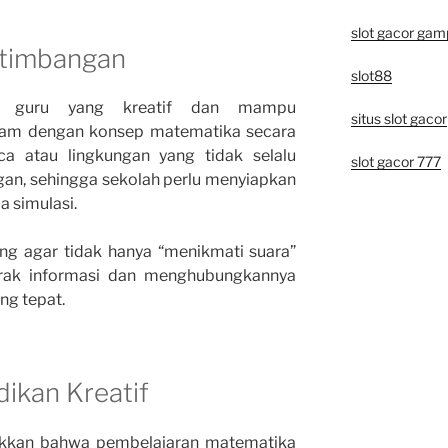
slot gacor ga
rtimbangan
slot88
n guru yang kreatif dan mampu
situs slot gacor
am dengan konsep matematika secara
uaca atau lingkungan yang tidak selalu
slot gacor 777
gan, sehingga sekolah perlu menyiapkan
a simulasi.
ng agar tidak hanya “menikmati suara”
strak informasi dan menghubungkannya
g tepat.
ikan Kreatif
kkan bahwa pembelajaran matematika