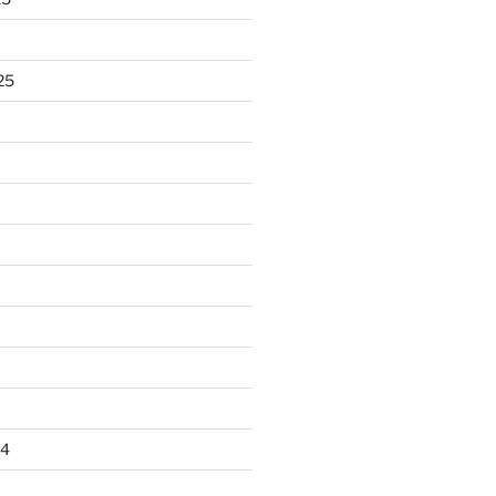
25
24