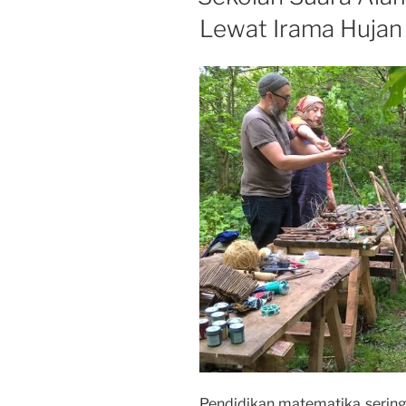
Lewat Irama Hujan
Pendidikan matematika serin