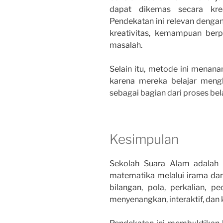
dapat dikemas secara kreat
Pendekatan ini relevan denga
kreativitas, kemampuan berpi
masalah.
Selain itu, metode ini menan
karena mereka belajar meng
sebagai bagian dari proses bela
Kesimpulan
Sekolah Suara Alam adalah 
matematika melalui irama dan
bilangan, pola, perkalian, 
menyenangkan, interaktif, dan 