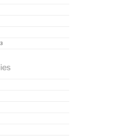
23
ies