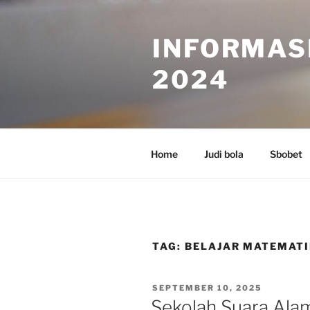
Skip
to
INFORMAS
content
2024
Home
Judi bola
Sbobet
TAG:
BELAJAR MATEMATI
POSTED
SEPTEMBER 10, 2025
ON
Sekolah Suara Alam