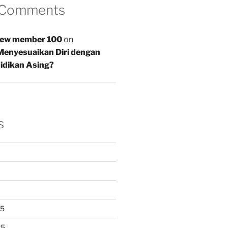
 Comments
new member 100
on
enyesuaikan Diri dengan
idikan Asing?
s
25
25