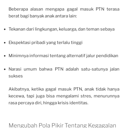
Beberapa alasan mengapa gagal masuk PTN terasa
berat bagi banyak anak antara lain:
Tekanan dari lingkungan, keluarga, dan teman sebaya
Ekspektasi pribadi yang terlalu tinggi
Minimnya informasi tentang alternatif jalur pendidikan
Narasi umum bahwa PTN adalah satu-satunya jalan
sukses
Akibatnya, ketika gagal masuk PTN, anak tidak hanya
kecewa, tapi juga bisa mengalami stres, menurunnya
rasa percaya diri, hingga krisis identitas.
Mengubah Pola Pikir Tentang Kegagalan