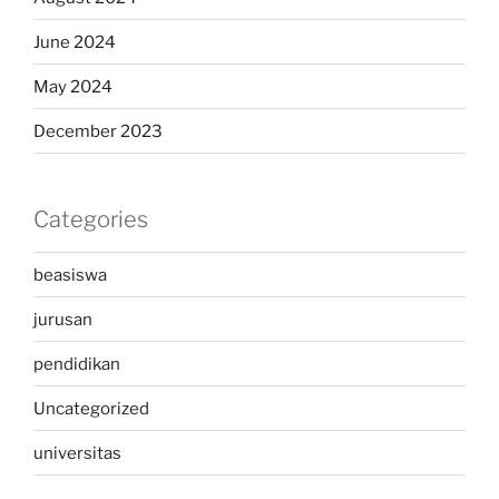
June 2024
May 2024
December 2023
Categories
beasiswa
jurusan
pendidikan
Uncategorized
universitas