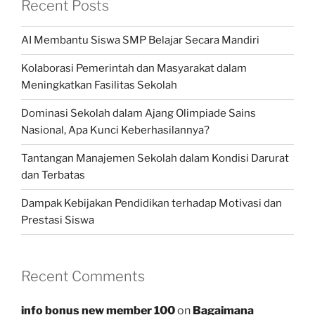
Recent Posts
AI Membantu Siswa SMP Belajar Secara Mandiri
Kolaborasi Pemerintah dan Masyarakat dalam
Meningkatkan Fasilitas Sekolah
Dominasi Sekolah dalam Ajang Olimpiade Sains
Nasional, Apa Kunci Keberhasilannya?
Tantangan Manajemen Sekolah dalam Kondisi Darurat
dan Terbatas
Dampak Kebijakan Pendidikan terhadap Motivasi dan
Prestasi Siswa
Recent Comments
info bonus new member 100
on
Bagaimana