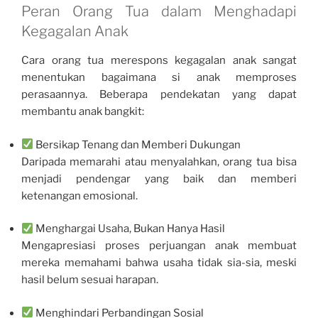
Peran Orang Tua dalam Menghadapi
Kegagalan Anak
Cara orang tua merespons kegagalan anak sangat
menentukan bagaimana si anak memproses
perasaannya. Beberapa pendekatan yang dapat
membantu anak bangkit:
Bersikap Tenang dan Memberi Dukungan
Daripada memarahi atau menyalahkan, orang tua bisa
menjadi pendengar yang baik dan memberi
ketenangan emosional.
Menghargai Usaha, Bukan Hanya Hasil
Mengapresiasi proses perjuangan anak membuat
mereka memahami bahwa usaha tidak sia-sia, meski
hasil belum sesuai harapan.
Menghindari Perbandingan Sosial