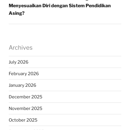
Menyesuaikan Diri dengan Sistem Pendidikan
Asing?
Archives
July 2026
February 2026
January 2026
December 2025
November 2025
October 2025