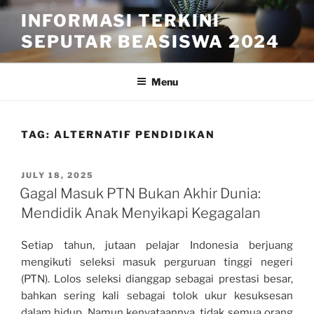
Skip
INFORMASI TERKINI
to
SEPUTAR BEASISWA 2024
content
Menu
TAG:
ALTERNATIF PENDIDIKAN
POSTED
JULY 18, 2025
ON
Gagal Masuk PTN Bukan Akhir Dunia:
Mendidik Anak Menyikapi Kegagalan
Setiap tahun, jutaan pelajar Indonesia berjuang
mengikuti seleksi masuk perguruan tinggi negeri
(PTN). Lolos seleksi dianggap sebagai prestasi besar,
bahkan sering kali sebagai tolok ukur kesuksesan
dalam hidup. Namun kenyataannya, tidak semua orang